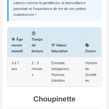
valeurs comme la gentillesse, la bienveillance
parentale et l'importance de rire de ses petites
maladresses !
⏱️
🎯 Âge
Temps
recom
de
💡 Valeur
📚
mandé
lecture
éducative
Genre
3 à 7
2 - 3
Entraide,
Histoire
ans
minute
Indulgence,
du
s
Humour,
Quotidi
Intention
en
Choupinette