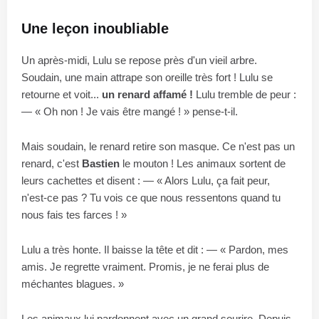
Une leçon inoubliable
Un après-midi, Lulu se repose près d'un vieil arbre.
Soudain, une main attrape son oreille très fort ! Lulu se
retourne et voit...
un renard affamé !
Lulu tremble de peur :
— « Oh non ! Je vais être mangé ! » pense-t-il.
Mais soudain, le renard retire son masque. Ce n'est pas un
renard, c'est
Bastien
le mouton ! Les animaux sortent de
leurs cachettes et disent : — « Alors Lulu, ça fait peur,
n'est-ce pas ? Tu vois ce que nous ressentons quand tu
nous fais tes farces ! »
Lulu a très honte. Il baisse la tête et dit : — « Pardon, mes
amis. Je regrette vraiment. Promis, je ne ferai plus de
méchantes blagues. »
Les animaux lui pardonnent avec un grand sourire. Depuis