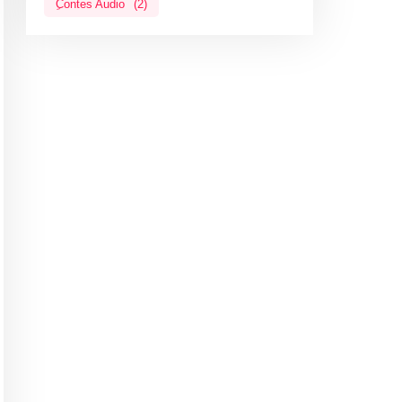
ِContes Audio
(2)