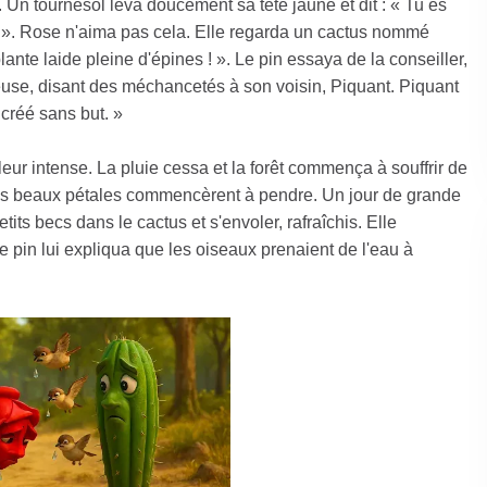
! ». Un tournesol leva doucement sa tête jaune et dit : « Tu es
ci. ». Rose n'aima pas cela. Elle regarda un cactus nommé
ante laide pleine d'épines ! ». Le pin essaya de la conseiller,
use, disant des méchancetés à son voisin, Piquant. Piquant
 créé sans but. »
leur intense. La pluie cessa et la forêt commença à souffrir de
s beaux pétales commencèrent à pendre. Un jour de grande
its becs dans le cactus et s'envoler, rafraîchis. Elle
Le pin lui expliqua que les oiseaux prenaient de l'eau à