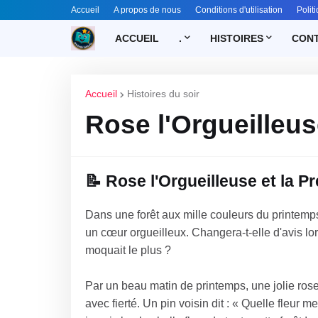
Accueil
A propos de nous
Conditions d'utilisation
Polit
ACCUEIL
.
HISTOIRES
CONT
Accueil
Histoires du soir
Rose l'Orgueilleus
📝 Rose l'Orgueilleuse et la 
Dans une forêt aux mille couleurs du printemp
un cœur orgueilleux. Changera-t-elle d'avis lor
moquait le plus ?
Par un beau matin de printemps, une jolie ros
avec fierté. Un pin voisin dit : « Quelle fleur m