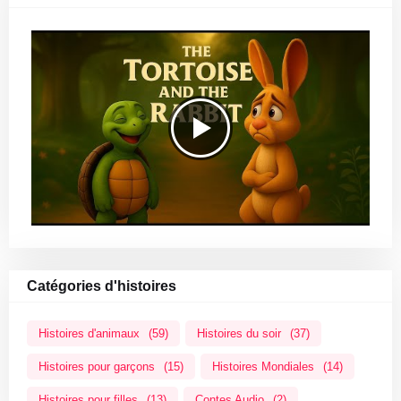
Catégories d'histoires
Histoires d'animaux
(59)
Histoires du soir
(37)
Histoires pour garçons
(15)
Histoires Mondiales
(14)
Histoires pour filles
(13)
ِContes Audio
(2)