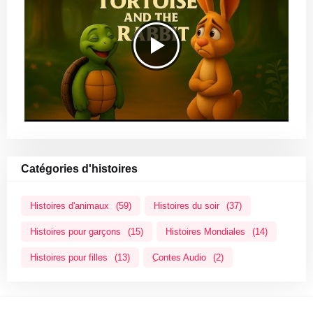
Catégories d'histoires
Histoires d'animaux
(59)
Histoires du soir
(37)
Histoires pour garçons
(15)
Histoires Mondiales
(14)
Histoires pour filles
(13)
ِContes Audio
(2)