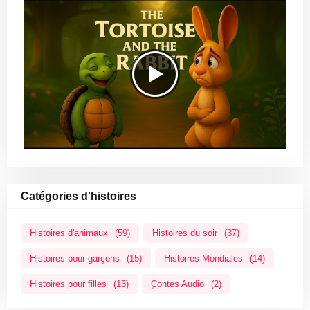
Catégories d'histoires
Histoires d'animaux
(59)
Histoires du soir
(37)
Histoires pour garçons
(15)
Histoires Mondiales
(14)
Histoires pour filles
(13)
ِContes Audio
(2)