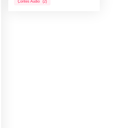
ِContes Audio
(2)